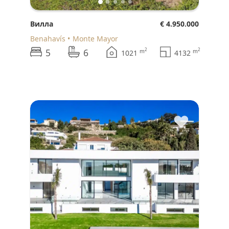
Вилла
€ 4.950.000
Benahavís
Monte Mayor
5
6
2
2
m
m
1021
4132
♥