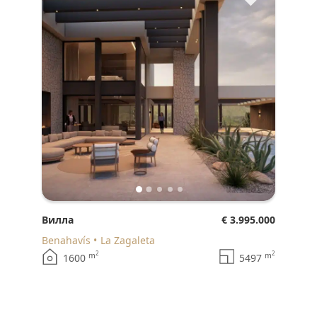
Вилла
€ 3.995.000
Benahavís
La Zagaleta
2
2
m
m
1600
5497