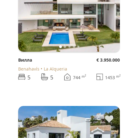
Вилла
€ 3.950.000
Benahavís
La Alqueria
5
5
2
2
m
m
744
1453
♥