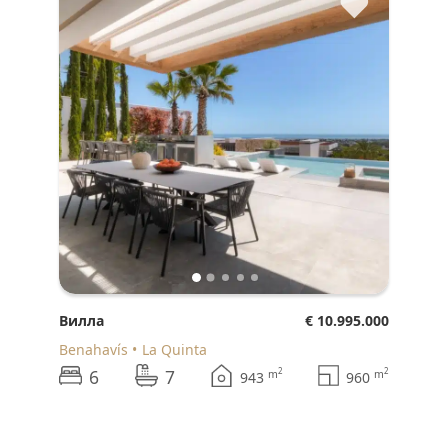
♥
Вилла
€ 10.995.000
Benahavís
La Quinta
6
7
2
2
m
m
943
960