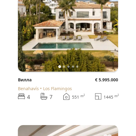
Вилла
€ 5.995.000
Benahavís
Los Flamingos
4
7
2
2
m
m
551
1445