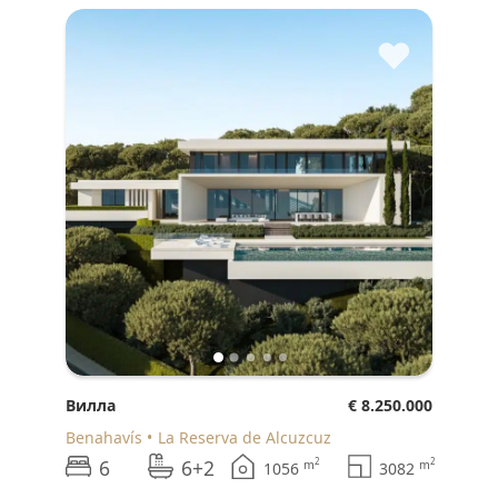
♥
Вилла
€ 8.250.000
Benahavís
La Reserva de Alcuzcuz
6
6+2
2
2
m
m
1056
3082