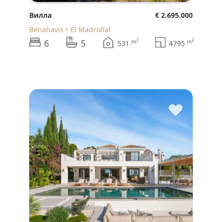
Вилла
€ 2.695.000
Benahavís
El Madroñal
6
5
2
2
m
m
531
4795
♥