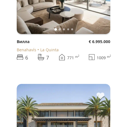
Вилла
€ 6.995.000
Benahavís
La Quinta
6
7
2
2
m
m
771
1009
♥