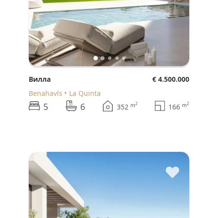
Вилла
€ 4.500.000
Benahavís
La Quinta
5
6
2
2
m
m
352
166
♥