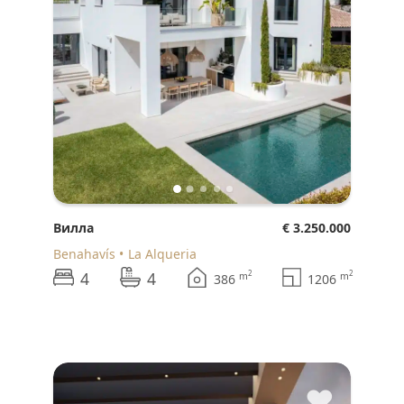
Вилла
€ 3.250.000
Benahavís
La Alqueria
4
4
2
2
m
m
386
1206
♥