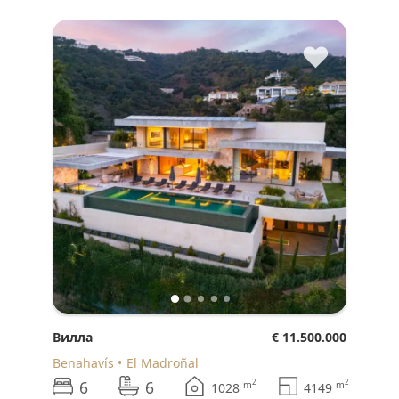
♥
Вилла
€ 11.500.000
Benahavís
El Madroñal
6
6
2
2
m
m
1028
4149