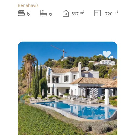
Benahavís
6
6
2
2
m
m
597
1720
♥