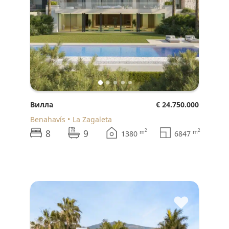
Вилла
€ 24.750.000
Benahavís
La Zagaleta
8
9
2
2
m
m
1380
6847
♥