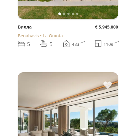
Вилла
€ 5.945.000
Benahavís
La Quinta
5
5
2
2
m
m
483
1109
♥