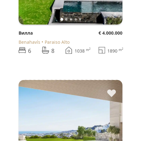
Вилла
€ 4.000.000
Benahavís
Paraiso Alto
6
8
2
2
m
m
1038
1890
♥