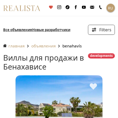
Перейти
RU
к
содержанию
Filters
Все объявления
Новые разработчики
главная
объявления
benahavís
Виллы для продажи в
developments
Бенахависе
♥