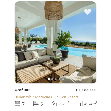
♥
Особняк
€ 10.700.000
Benahavís
Marbella Club Golf Resort
7
6
2
2
m
m
937
4974