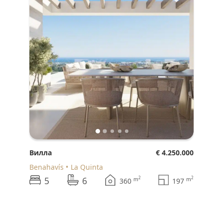
Вилла
€ 4.250.000
Benahavís
La Quinta
5
6
2
2
m
m
360
197