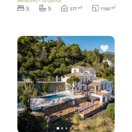
Benahavís
La Quinta
5
5
2
2
m
m
577
1160
♥