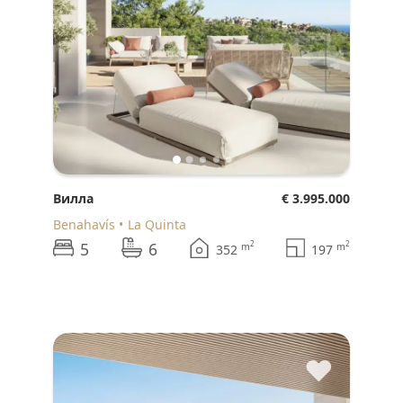
Вилла
€ 3.995.000
Benahavís
La Quinta
5
6
2
2
m
m
352
197
♥