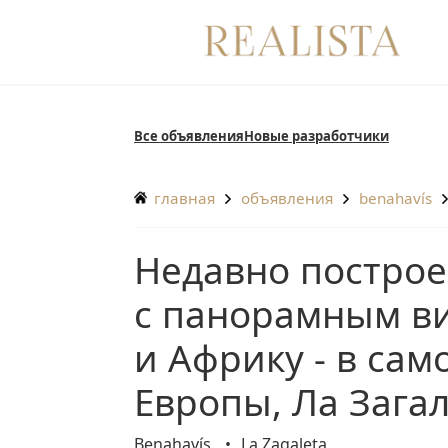
Перейти
к
содержанию
Все объявления
Новые разработчики
главная
объявления
benahavís
Недавно построенный роскошный особняк
с панорамным в
и Африку - в са
Европы, Ла Зага
Benahavís
La Zagaleta