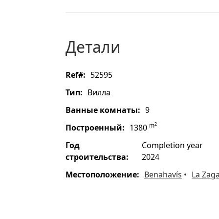
детали
ref#:
52595
тип:
Вилла
ванные комнаты:
9
2
m
построенный:
1380
год
Completion year
строительства:
2024
местоположение:
Benahavís
La Zaga