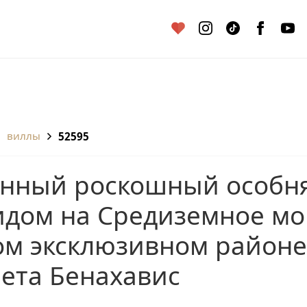
виллы
52595
идом на Средиземное мо
мом эксклюзивном районе
лета Бенахавис