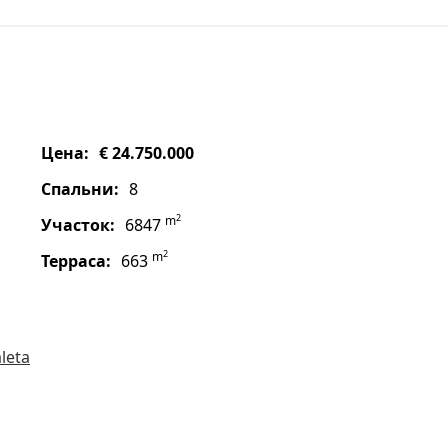
цена:
€ 24.750.000
спальни:
8
2
m
участок:
6847
2
m
терраса:
663
leta