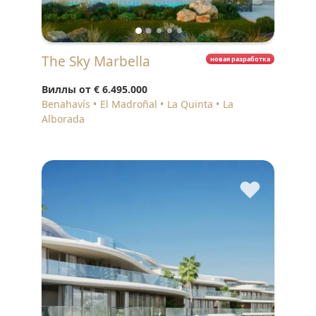
The Sky Marbella
новая разработка
Виллы от
€ 6.495.000
Benahavís
El Madroñal
La Quinta
La
Alborada
♥