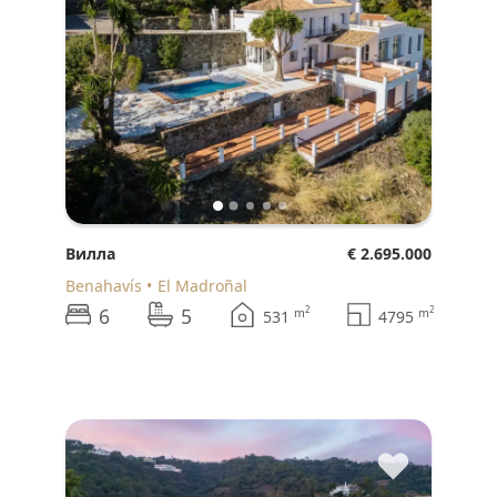
Вилла
€ 2.695.000
Benahavís
El Madroñal
6
5
2
2
m
m
531
4795
♥