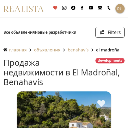
Перейти
RU
к
содержанию
Filters
Все объявления
Новые разработчики
главная
объявления
benahavís
el madroñal
Продажа
developments
недвижимости в El Madroñal,
Benahavís
♥