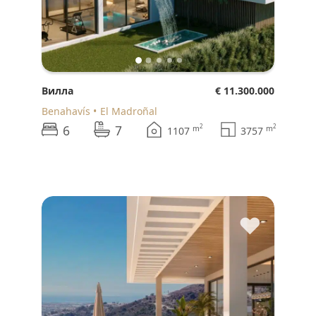
Вилла
€ 11.300.000
Benahavís
El Madroñal
6
7
2
2
m
m
1107
3757
♥