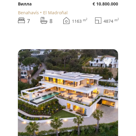
Вилла
€ 10.800.000
Benahavís
El Madroñal
7
8
2
2
m
m
1163
4874
♥