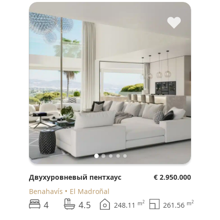
♥
Двухуровневый пентхаус
€ 2.950.000
Benahavís
El Madroñal
4
4.5
2
2
m
m
248.11
261.56