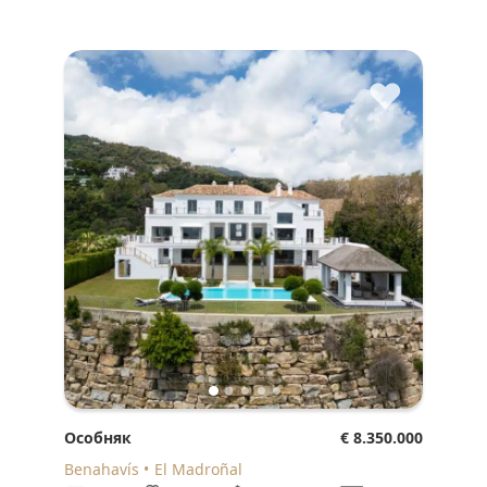
♥
Особняк
€ 8.350.000
Benahavís
El Madroñal