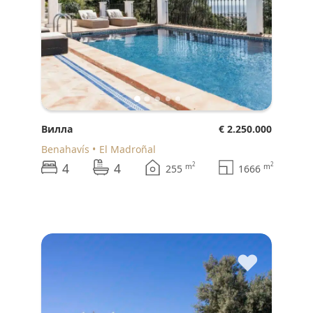
Вилла
€ 2.250.000
Benahavís
El Madroñal
4
4
2
2
m
m
255
1666
♥