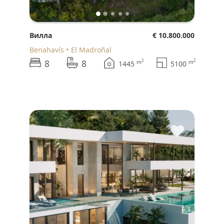
Вилла
€ 10.800.000
Benahavís
El Madroñal
8
8
2
2
m
m
1445
5100
♥