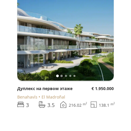
Дуплекс на первом этаже
€ 1.950.000
Benahavís
El Madroñal
3
3.5
2
2
m
m
216.02
138.1