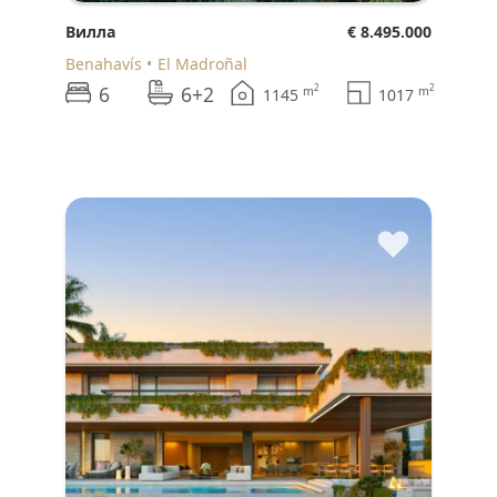
Вилла
€ 8.495.000
Benahavís
El Madroñal
6
6+2
2
2
m
m
1145
1017
♥