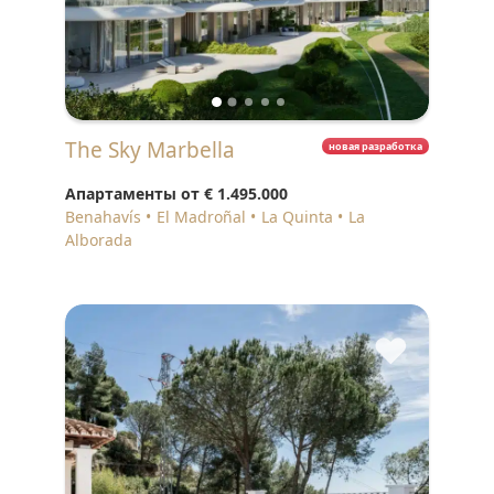
The Sky Marbella
новая разработка
Апартаменты от
€ 1.495.000
Benahavís
El Madroñal
La Quinta
La
Alborada
♥