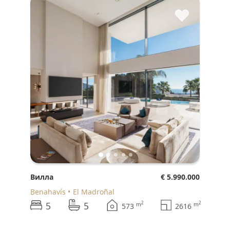
♥
Вилла
€ 5.990.000
Benahavís
El Madroñal
5
5
2
2
m
m
573
2616