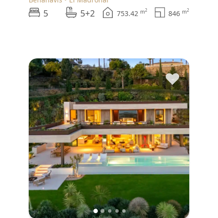
5
5+2
2
2
m
m
753.42
846
♥