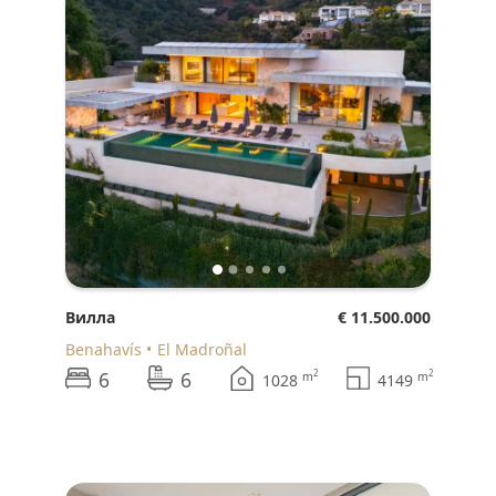
Вилла
€ 11.500.000
Benahavís
El Madroñal
6
6
2
2
m
m
1028
4149