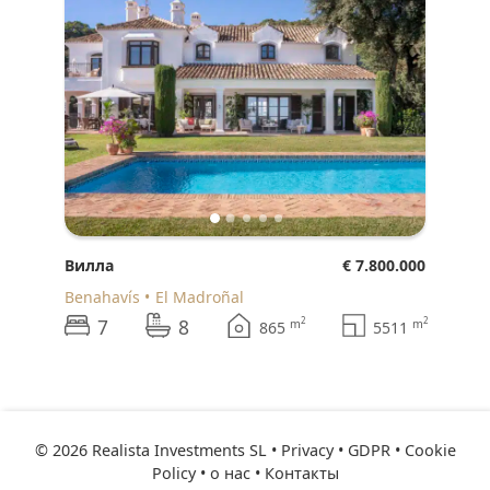
Вилла
€ 7.800.000
Benahavís
El Madroñal
7
8
2
2
m
m
865
5511
© 2026 Realista Investments SL •
Privacy • GDPR
•
Cookie
Policy
•
о нас
•
Контакты