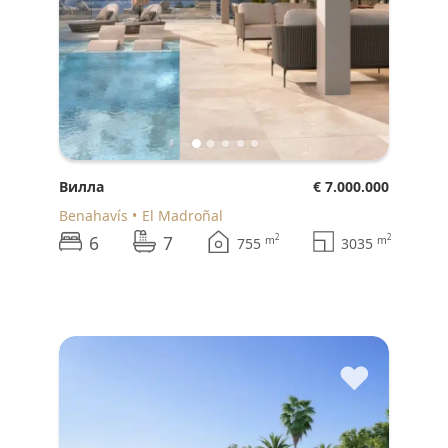
Вилла
€ 7.000.000
Benahavís
El Madroñal
6
7
2
2
m
m
755
3035
♥