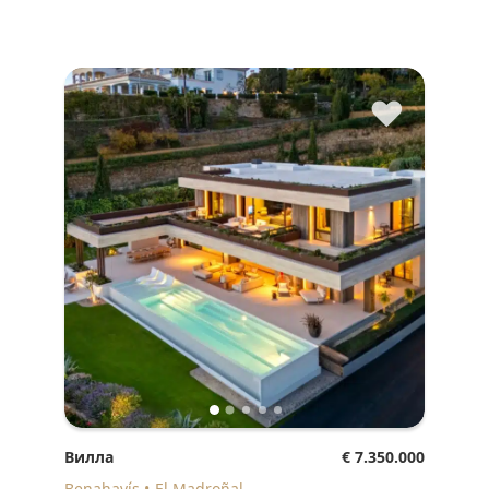
♥
Вилла
€ 7.350.000
Benahavís
El Madroñal