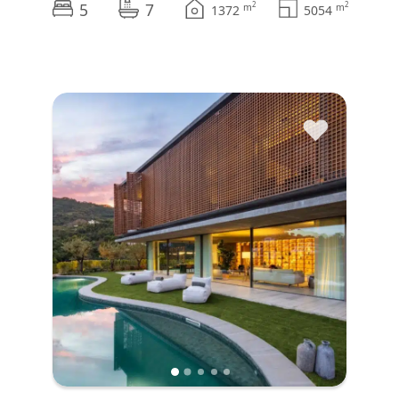
5
7
2
2
m
m
1372
5054
♥