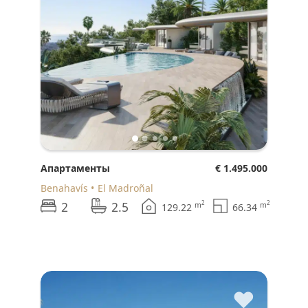
Апартаменты
€ 1.495.000
Benahavís
El Madroñal
2
2.5
2
2
m
m
129.22
66.34
♥