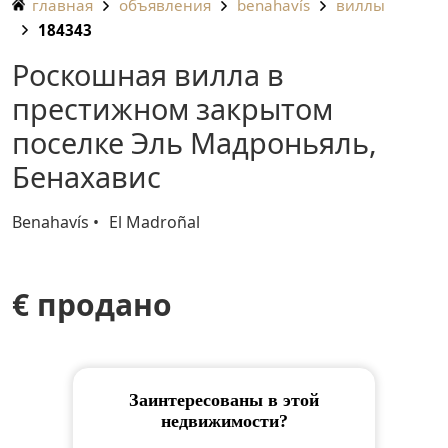
главная
объявления
benahavís
виллы
184343
Роскошная вилла в
престижном закрытом
поселке Эль Мадроньяль,
Бенахавис
Benahavís
El Madroñal
€ продано
Заинтересованы в этой
недвижимости?