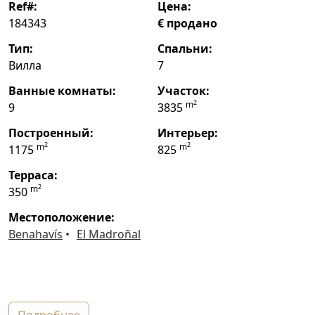
ref#:
цена:
184343
€ продано
тип:
спальни:
Вилла
7
ванные комнаты:
участок:
2
m
9
3835
построенный:
интерьер:
2
2
m
m
1175
825
терраса:
2
m
350
местоположение:
Benahavís
El Madroñal