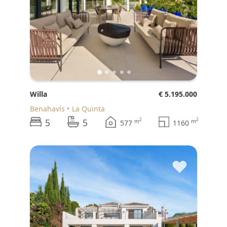
Willa
€ 5.195.000
Benahavís
La Quinta
5
5
2
2
m
m
577
1160
♥