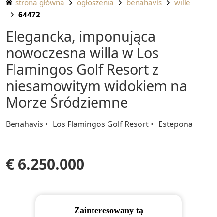
strona główna
ogłoszenia
benahavís
wille
64472
Elegancka, imponująca
nowoczesna willa w Los
Flamingos Golf Resort z
niesamowitym widokiem na
Morze Śródziemne
Benahavís
Los Flamingos Golf Resort
Estepona
€ 6.250.000
Zainteresowany tą