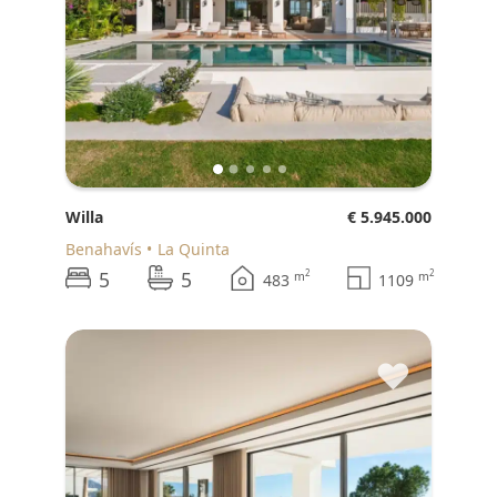
Willa
€ 5.945.000
Benahavís
La Quinta
5
5
2
2
m
m
483
1109
♥