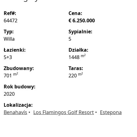
ref#:
cena:
64472
€ 6.250.000
typ:
sypialnie:
Willa
5
łazienki:
działka:
2
m
5+3
1448
zbudowany:
taras:
2
2
m
m
701
220
rok budowy:
2020
lokalizacja:
Benahavís
Los Flamingos Golf Resort
Estepona