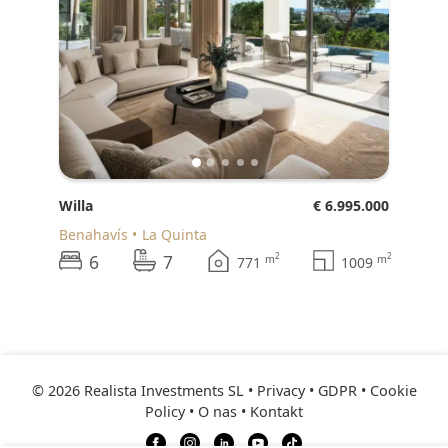
Willa
€ 6.995.000
Benahavís
La Quinta
6
7
2
2
m
m
771
1009
© 2026 Realista Investments SL •
Privacy • GDPR
•
Cookie
Policy
•
O nas
•
Kontakt