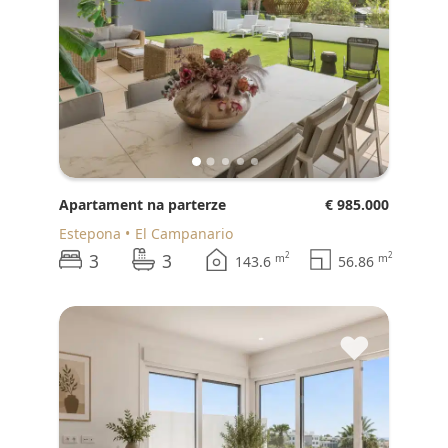
Apartament na parterze
€ 985.000
Estepona
El Campanario
3
3
2
2
m
m
143.6
56.86
♥