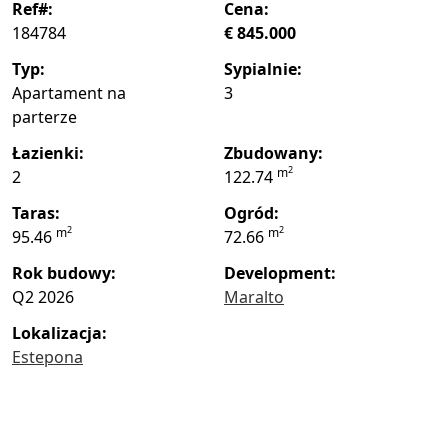
ref#:
cena:
184784
€ 845.000
typ:
sypialnie:
Apartament na
3
parterze
łazienki:
zbudowany:
2
m
2
122.74
taras:
ogród:
2
2
m
m
95.46
72.66
rok budowy:
Development:
Q2 2026
Maralto
lokalizacja:
Estepona