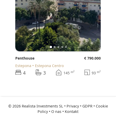
Penthouse
€ 790.000
Estepona
Estepona Centro
4
3
2
2
m
m
145
93
© 2026 Realista Investments SL •
Privacy • GDPR
•
Cookie
Policy
•
O nas
•
Kontakt