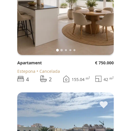
Apartament
€ 750.000
Estepona
Cancelada
4
2
2
2
m
m
155.04
42
♥