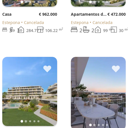
Casa
€ 962.000
Apartamentos de planta baja
€ 472.000
Estepona
Cancelada
Estepona
Cancelada
3
3
2
2
2
2
2
m
m
m
m
284.77
106.22
99
30
♥
♥