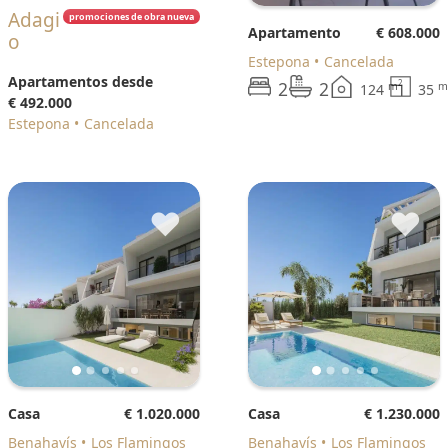
Adagi
promociones de obra nueva
Apartamento
€ 608.000
o
Estepona
Cancelada
Apartamentos desde
2
2
2
m
m
124
35
€ 492.000
Estepona
Cancelada
♥
♥
Casa
€ 1.020.000
Casa
€ 1.230.000
Benahavís
Los Flamingos
Benahavís
Los Flamingos