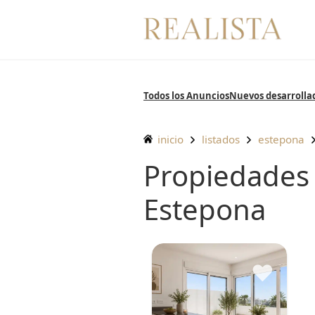
Saltar
al
contenido
Todos los Anuncios
Nuevos desarrolla
inicio
listados
estepona
Propiedades en venta en Cancelada,
Estepona
♥