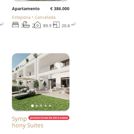
Apartamento
€ 386.000
Estepona
Cancelada
3
2
2
2
2
m
m
m
89.9
20.6
♥
Symp
promociones de obra nueva
hony Suites