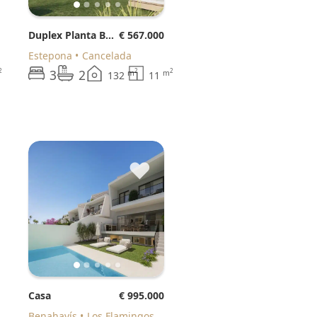
Duplex Planta Baja
€ 567.000
Estepona
Cancelada
3
2
2
2
2
m
m
132
11
♥
Casa
€ 995.000
Benahavís
Los Flamingos