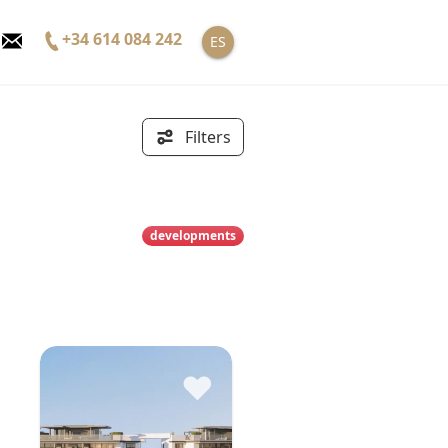
+34 614 084 242
ES
Filters
developments
♥