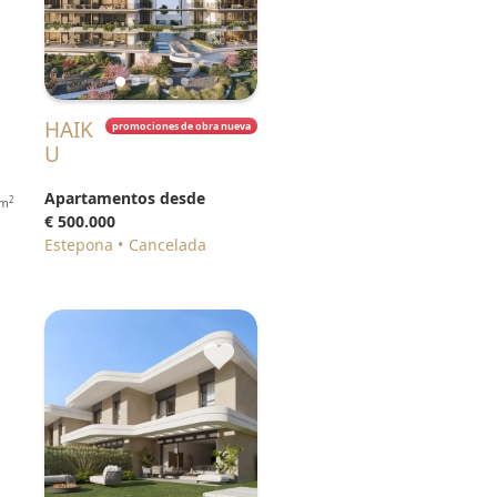
HAIK
promociones de obra nueva
U
Apartamentos desde
2
m
€ 500.000
Estepona
Cancelada
♥