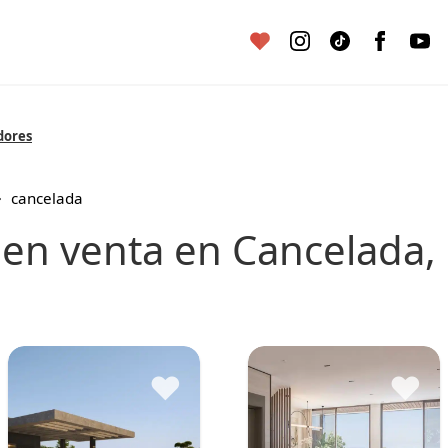
dores
cancelada
♥
♥