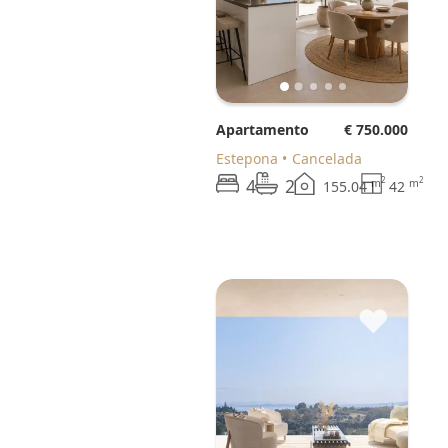
Apartamento
€ 750.000
Estepona
Cancelada
4
2
2
2
m
m
155.04
42
♥