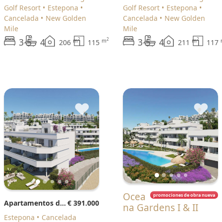
Golf Resort
Estepona
Golf Resort
Estepona
Cancelada
New Golden
Cancelada
New Golden
Mile
Mile
3-5
4
3-5
4
2
2
2
m
m
m
206
115
211
117
♥
♥
Ocea
promociones de obra nueva
Apartamentos de planta baja
€ 391.000
na Gardens I & II
Estepona
Cancelada