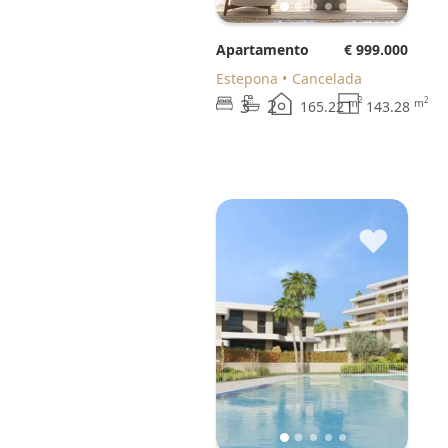
Apartamento
€ 999.000
Estepona
Cancelada
3
2
2
2
m
m
165.22
143.28
♥