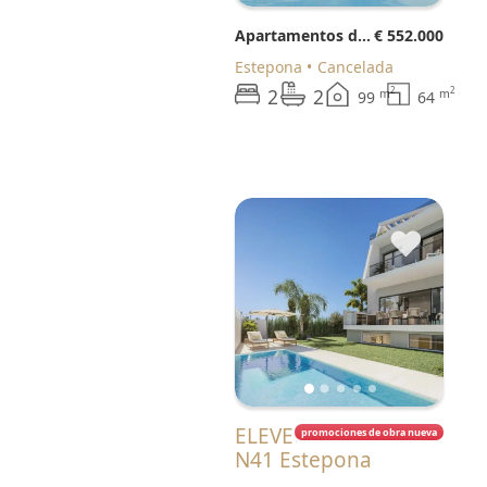
Apartamentos de planta baja
€ 552.000
Estepona
Cancelada
2
2
2
2
m
m
99
64
♥
ELEVE
promociones de obra nueva
N41 Estepona