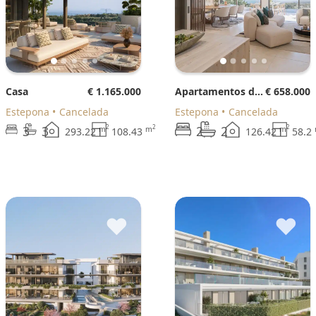
Casa
€ 1.165.000
Apartamentos de planta baja
€ 658.000
Estepona
Cancelada
Estepona
Cancelada
3
3
2
2
2
2
2
m
m
m
293.22
108.43
126.42
58.2
♥
♥