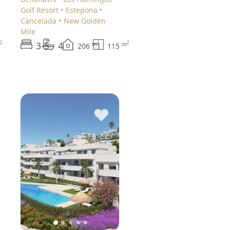
Golf Resort
Estepona
Cancelada
New Golden
Mile
3-5
4
2
2
2
m
m
206
115
♥