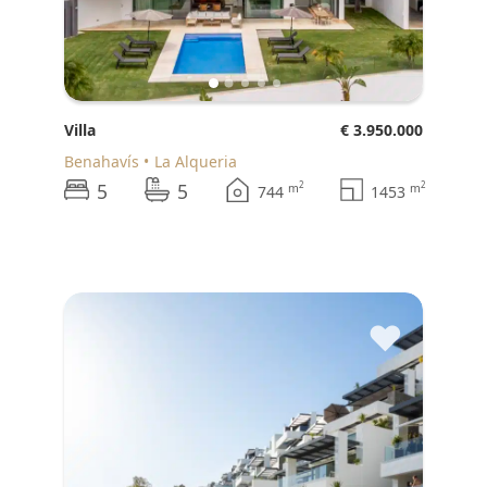
Villa
€ 3.950.000
Benahavís
La Alqueria
5
5
2
2
m
m
744
1453
♥