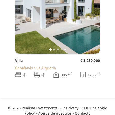
Villa
€ 3.250.000
Benahavís
La Alqueria
4
4
2
2
m
m
386
1206
© 2026 Realista Investments SL •
Privacy • GDPR
•
Cookie
Policy
•
Acerca de nosotros
•
Contacto