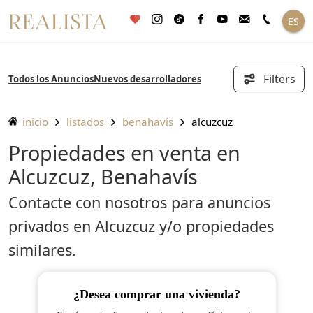
Saltar
ES
al
contenido
Filters
Todos los Anuncios
Nuevos desarrolladores
inicio
listados
benahavís
alcuzcuz
Propiedades en venta en
Alcuzcuz, Benahavís
Contacte con nosotros para anuncios
privados en Alcuzcuz y/o propiedades
similares.
¿desea comprar una vivienda?