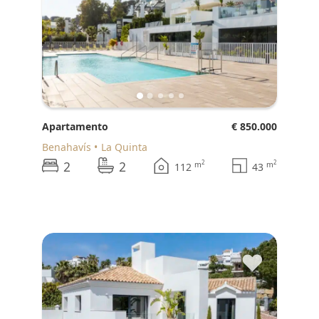
Apartamento
€ 850.000
Benahavís
La Quinta
2
2
2
2
m
m
112
43
♥