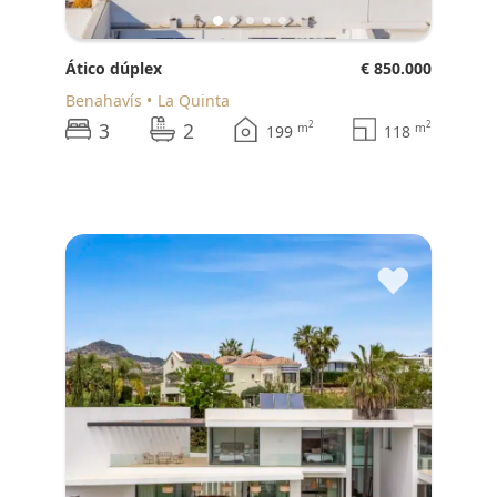
Ático dúplex
€ 850.000
Benahavís
La Quinta
3
2
2
2
m
m
199
118
♥