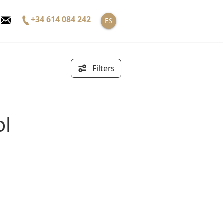
+34 614 084 242
ES
Filters
ol