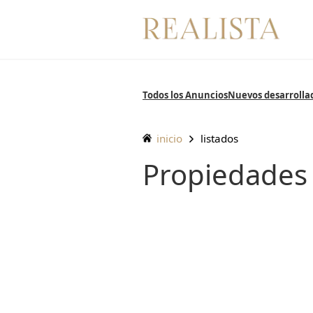
Saltar
al
contenido
Todos los Anuncios
Nuevos desarrolla
inicio
listados
Propiedades