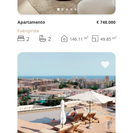
Apartamento
€ 748.000
Fuengirola
2
2
2
2
m
m
146.11
49.85
♥