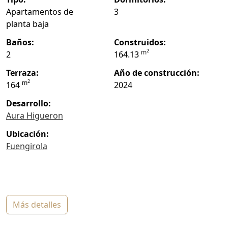
Apartamentos de
3
planta baja
baños:
construidos:
2
m
2
164.13
terraza:
año de construcción:
2
m
164
2024
Desarrollo:
Aura Higueron
ubicación:
Fuengirola
más detalles