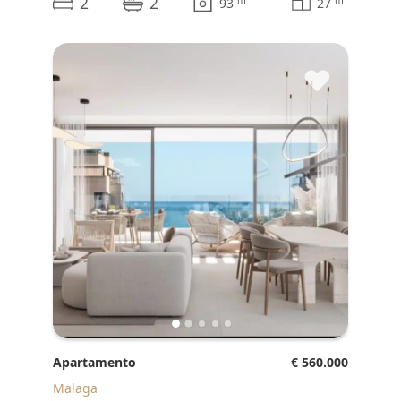
2
2
m
m
93
27
♥
Apartamento
€ 560.000
Malaga