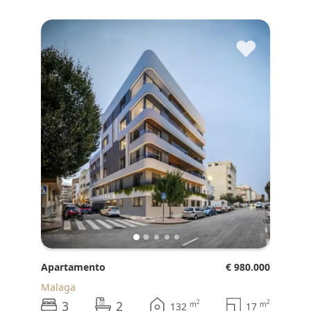
♥
Apartamento
€ 980.000
Malaga
3
2
2
2
m
m
132
17