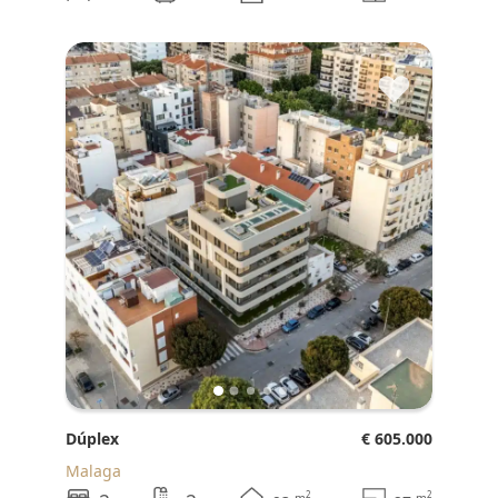
♥
Dúplex
€ 605.000
Malaga
2
2