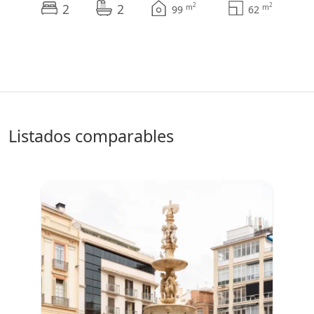
2
2
2
2
m
m
99
62
listados comparables
♥