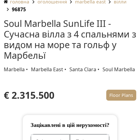
головна
оголошення
marbella east
вілли
96875
Soul Marbella SunLife III -
Сучасна вілла з 4 спальнями з
видом на море та гольф у
Марбельї
Marbella
Marbella East
Santa Clara
Soul Marbella
€ 2.315.500
Floor Plans
Зацікавлені в цій нерухомості?