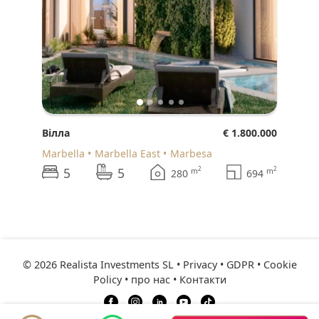
Вілла
€ 1.800.000
Marbella
Marbella East
Marbesa
5
5
2
2
m
m
280
694
© 2026 Realista Investments SL •
Privacy • GDPR
•
Cookie
Policy
•
про нас
•
Контакти