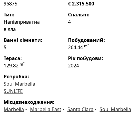
96875
€ 2.315.500
тип:
спальні:
Напівприватна
4
вілла
ванні кімнати:
побудований:
2
m
5
264.44
тераса:
рік побудови:
2
m
129.82
2024
Розробка:
Soul Marbella
SUNLIFE
місцезнаходження:
Marbella
Marbella East
Santa Clara
Soul Marbella