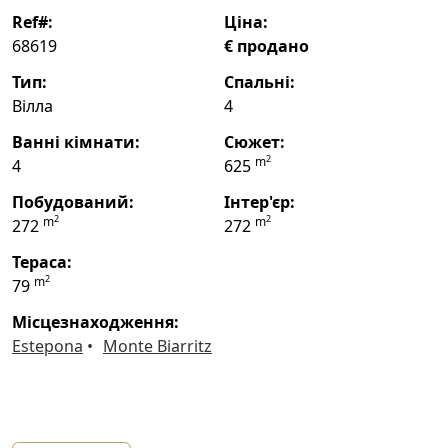
ref#:
ціна:
68619
€ продано
тип:
спальні:
Вілла
4
ванні кімнати:
сюжет:
2
m
4
625
побудований:
інтер'єр:
2
2
m
m
272
272
тераса:
2
m
79
місцезнаходження:
Estepona
Monte Biarritz