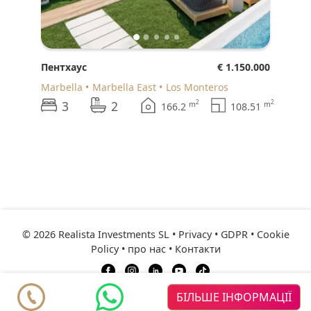
Пентхаус
€ 1.150.000
Marbella
Marbella East
Los Monteros
3
2
2
2
m
m
166.2
108.51
© 2026 Realista Investments SL •
Privacy • GDPR
•
Cookie
Policy
•
про нас
•
Контакти
ресурси
Рекомендовані
БІЛЬШЕ ІНФОРМАЦІЇ