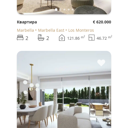
Квартира
€ 620.000
Marbella
Marbella East
Los Monteros
2
2
2
2
m
m
121.86
46.72
♥