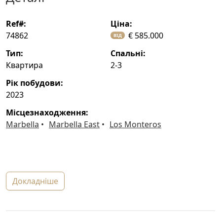
ref#:
ціна:
74862
€ 585.000
ВІД
тип:
спальні:
Квартира
2-3
рік побудови:
2023
місцезнаходження:
Marbella
Marbella East
Los Monteros
докладніше