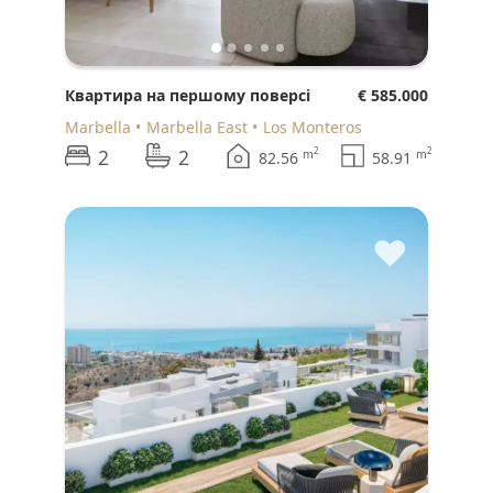
Квартира на першому поверсі
€ 585.000
Marbella
Marbella East
Los Monteros
2
2
2
2
m
m
82.56
58.91
♥