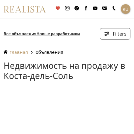
Перейти
RU
к
содержанию
Filters
Все объявления
Новые разработчики
главная
объявления
Недвижимость на продажу в
Коста-дель-Соль