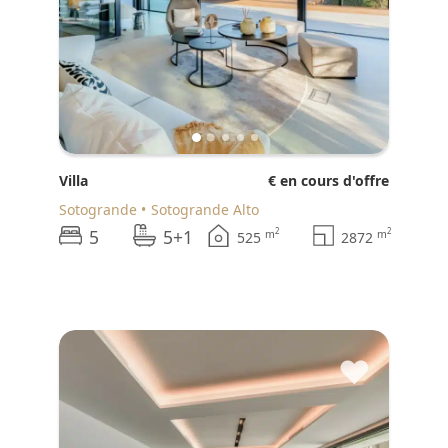
Villa
€ en cours d'offre
Sotogrande
Sotogrande Alto
5
5+1
2
2
m
m
525
2872
♥