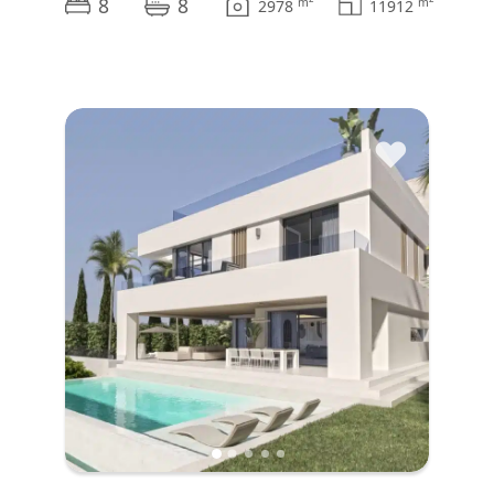
8
8
m
m
2978
11912
♥