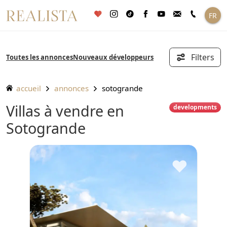
Aller
FR
au
contenu
Filters
Toutes les annonces
Nouveaux développeurs
accueil
annonces
sotogrande
Villas à vendre en
developments
Sotogrande
♥