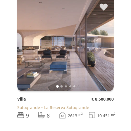
♥
Villa
€ 8.500.000
Sotogrande
La Reserva Sotogrande
9
8
2
2
m
m
2613
10.451