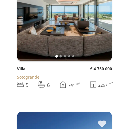
Villa
€ 4.750.000
Sotogrande
5
6
2
2
m
m
741
2267
♥