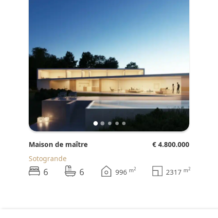
Maison de maître
€ 4.800.000
Sotogrande
6
6
2
2
m
m
996
2317