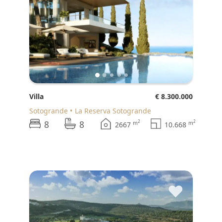
Villa
€ 8.300.000
Sotogrande
La Reserva Sotogrande
8
8
2
2
m
m
2667
10.668
♥