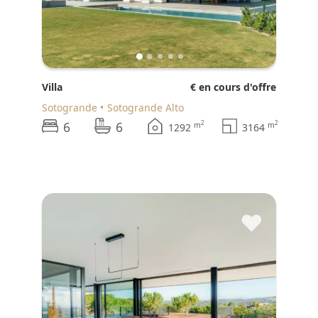
Villa
€ en cours d'offre
Sotogrande
Sotogrande Alto
6
6
2
2
m
m
1292
3164
♥