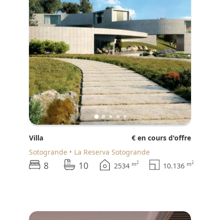
Villa
€ en cours d'offre
Sotogrande
La Reserva Sotogrande
8
10
2
2
m
m
2534
10.136