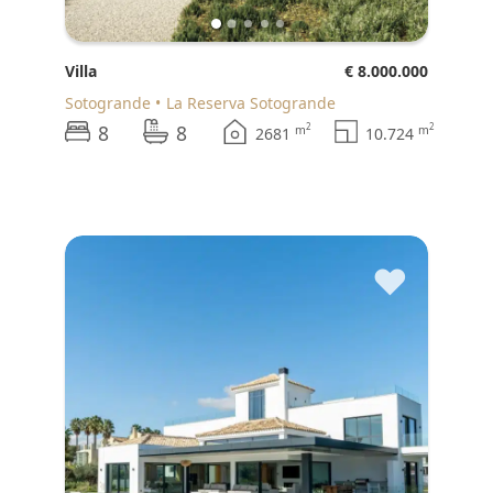
Villa
€ 8.000.000
Sotogrande
La Reserva Sotogrande
8
8
2
2
m
m
2681
10.724
♥