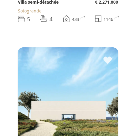
Villa semi-détachée
€ 2.271.000
Sotogrande
5
4
2
2
m
m
433
1146
♥