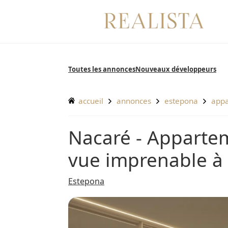
Aller
au
contenu
Toutes les annonces
Nouveaux développeurs
accueil
annonces
estepona
app
Nacaré - Appartement neuf en bord de mer avec
vue imprenable à
Estepona