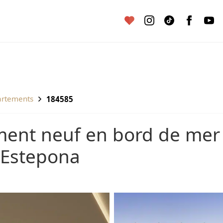
artements
184585
 Estepona