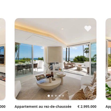
♥
♥
.000
Appartement au rez-de-chaussée
€ 2.995.000
A