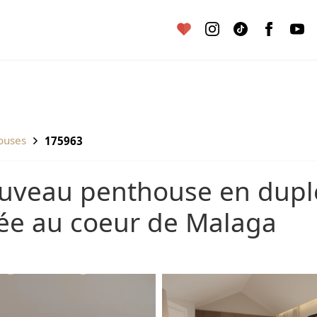
houses
175963
vée au coeur de Malaga