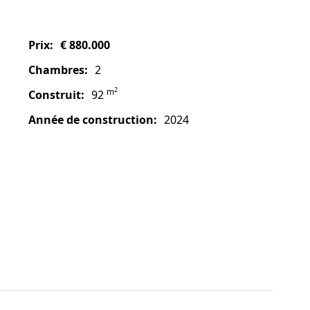
prix:
€ 880.000
chambres:
2
2
m
construit:
92
année de construction:
2024