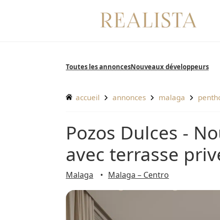
Aller
au
contenu
Toutes les annonces
Nouveaux développeurs
accueil
annonces
malaga
pent
Pozos Dulces - Nouveau penthouse en duplex
avec terrasse pri
Malaga
Malaga – Centro