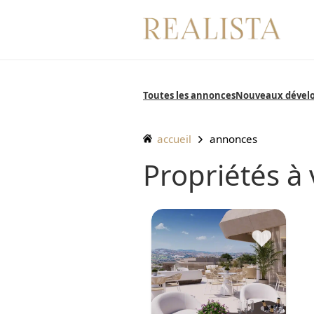
Aller
au
contenu
Toutes les annonces
Nouveaux dével
accueil
annonces
Propriétés à