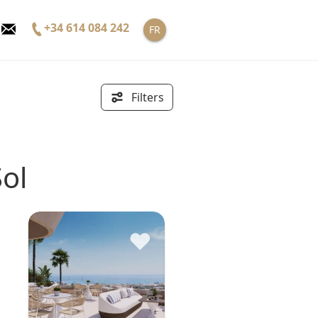
+34 614 084 242
FR
Filters
Sol