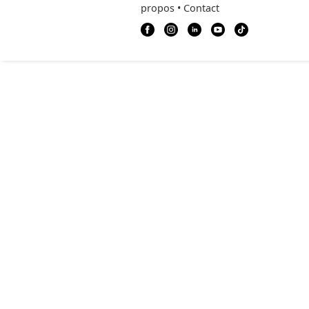
© 2026 Realista Investments SL •
Pr
propos
•
Contact