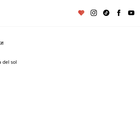
ки
a del sol