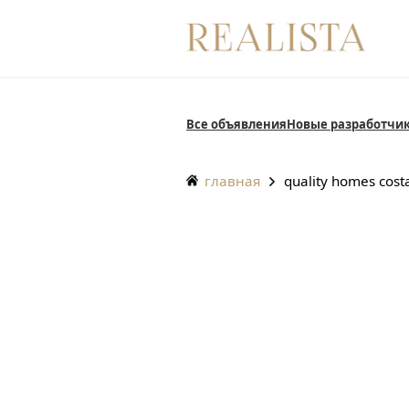
Перейти
к
содержанию
Все объявления
Новые разработчи
главная
quality homes cost