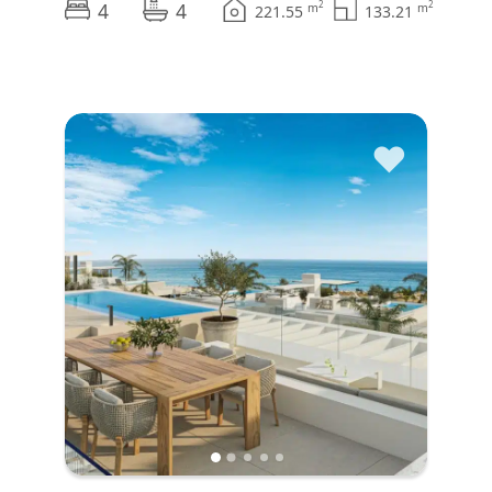
4
4
2
2
m
m
221.55
133.21
♥