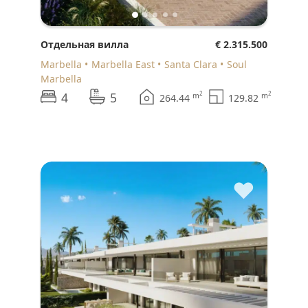
Отдельная вилла
€ 2.315.500
Marbella
Marbella East
Santa Clara
Soul
Marbella
4
5
2
2
m
m
264.44
129.82
♥