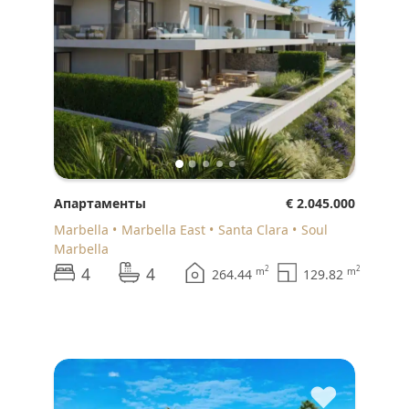
Апартаменты
€ 2.045.000
Marbella
Marbella East
Santa Clara
Soul
Marbella
4
4
2
2
m
m
264.44
129.82
♥