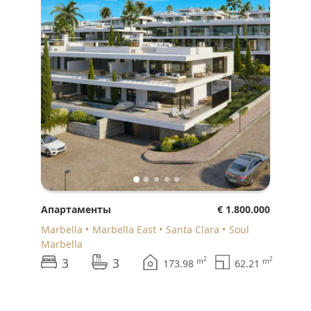
Апартаменты
€ 1.800.000
Marbella
Marbella East
Santa Clara
Soul
Marbella
3
3
2
2
m
m
173.98
62.21