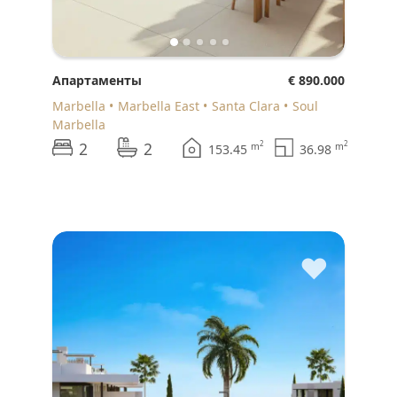
Апартаменты
€ 890.000
Marbella
Marbella East
Santa Clara
Soul
Marbella
2
2
2
2
m
m
153.45
36.98
♥