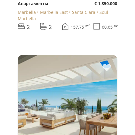
Апартаменты
€ 1.350.000
Marbella
Marbella East
Santa Clara
Soul
Marbella
2
2
2
2
m
m
157.75
60.65
♥