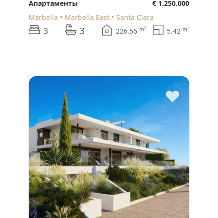
Апартаменты
€ 1.250.000
Marbella
Marbella East
Santa Clara
3
3
2
2
m
m
226.56
5.42
♥