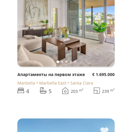
Апартаменты на первом этаже
€ 1.695.000
Marbella
Marbella East
Santa Clara
4
5
2
2
m
m
203
239
♥