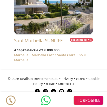
Soul Marbella SUNLIFE
новая разработка
Апартаменты от
€ 890.000
Marbella
Marbella East
Santa Clara
Soul
Marbella
© 2026 Realista Investments SL •
Privacy • GDPR
•
Cookie
Policy
•
о нас
•
Контакты
ресурсы
Рекомендуемые
ПОДРОБНЕЕ