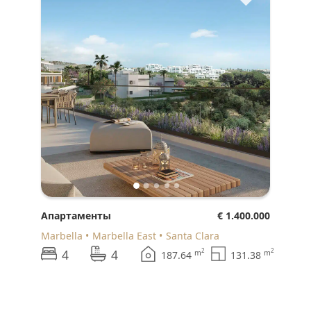
Апартаменты
€ 1.400.000
Marbella
Marbella East
Santa Clara
4
4
2
2
m
m
187.64
131.38