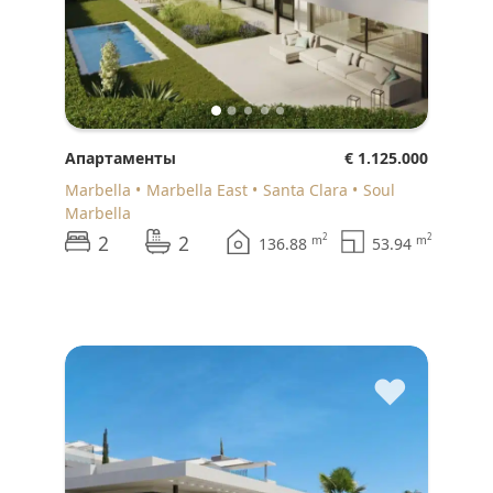
Апартаменты
€ 1.125.000
Marbella
Marbella East
Santa Clara
Soul
Marbella
2
2
2
2
m
m
136.88
53.94
♥