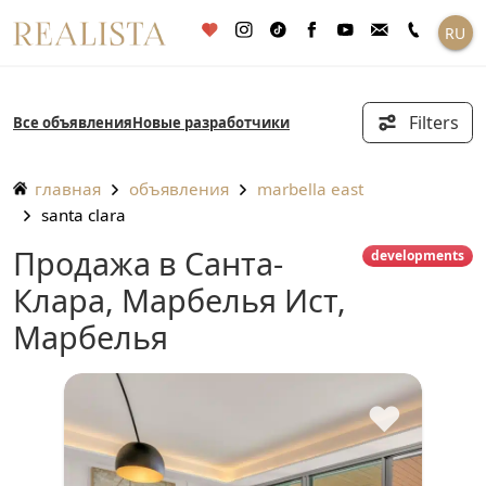
Перейти
RU
к
содержанию
Filters
Все объявления
Новые разработчики
главная
объявления
marbella east
santa clara
Продажа в Санта-
developments
Клара, Марбелья Ист,
Марбелья
♥