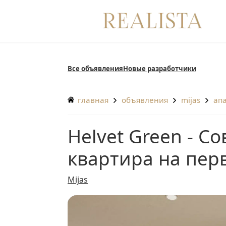
Перейти
к
содержанию
Все объявления
Новые разработчики
главная
объявления
mijas
а
Helvet Green - Современная трехкомнатная
квартира на пер
Mijas