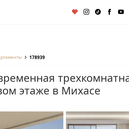
партаменты
178939
вом этаже в Михасе