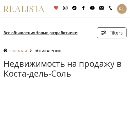
Перейти
RU
к
содержанию
Filters
Все объявления
Новые разработчики
главная
объявления
Недвижимость на продажу в
Коста-дель-Соль