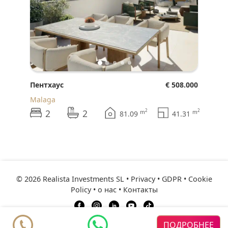
Пентхаус
€ 508.000
Malaga
2
2
2
2
m
m
81.09
41.31
© 2026 Realista Investments SL •
Privacy • GDPR
•
Cookie
Policy
•
о нас
•
Контакты
ресурсы
Рекомендуемые
ПОДРОБНЕЕ