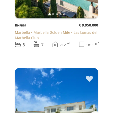
Вилла
€ 9.950.000
Marbella
Marbella Golden Mile
Las Lomas del
Marbella Club
6
7
2
2
m
m
712
1811
♥