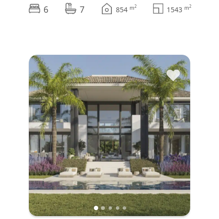
6
7
2
2
m
m
854
1543
♥