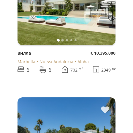
Вилла
€ 10.395.000
Marbella
Nueva Andalucia
Aloha
6
6
2
2
m
m
702
2349
♥