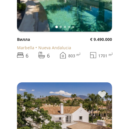
Вилла
€ 9.490.000
Marbella
Nueva Andalucia
6
6
2
2
m
m
803
1701
♥