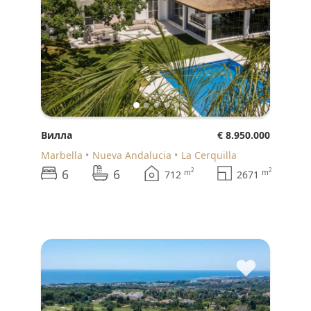
Вилла
€ 8.950.000
Marbella
Nueva Andalucia
La Cerquilla
6
6
2
2
m
m
712
2671
♥