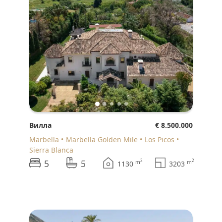
Вилла
€ 8.500.000
Marbella
Marbella Golden Mile
Los Picos
Sierra Blanca
5
5
2
2
m
m
1130
3203