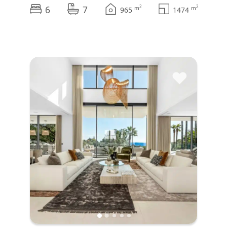
6
7
2
2
m
m
965
1474
♥