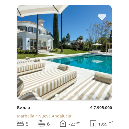
♥
Вилла
€ 7.995.000
Marbella
Nueva Andalucia
5
6
2
2
m
m
722
1959