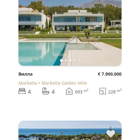
Вилла
€ 7.900.000
Marbella
Marbella Golden Mile
4
4
2
2
m
m
693
228
♥