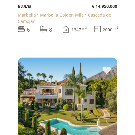
Вилла
€ 14.950.000
Marbella
Marbella Golden Mile
Cascada de
Camojan
6
8
2
2
m
m
1347
2000
♥