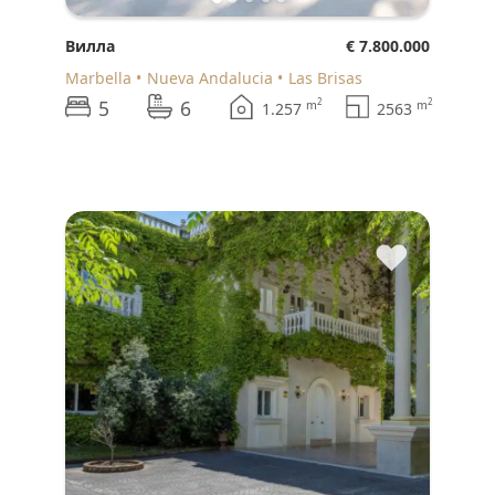
Вилла
€ 7.800.000
Marbella
Nueva Andalucia
Las Brisas
5
6
2
2
m
m
1.257
2563
♥