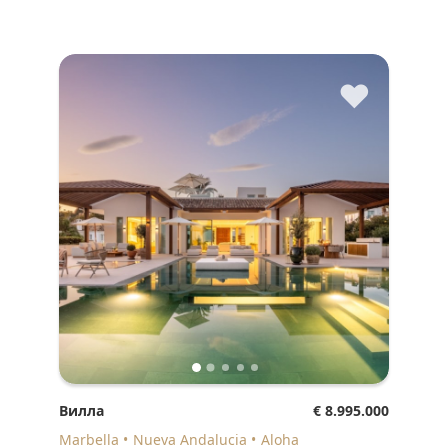
♥
Вилла
€ 8.995.000
Marbella
Nueva Andalucia
Aloha