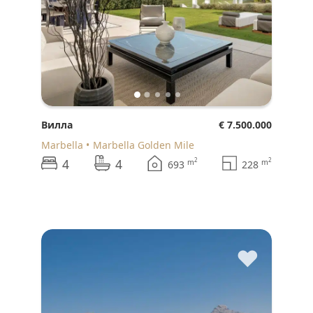
Вилла
€ 7.500.000
Marbella
Marbella Golden Mile
4
4
2
2
m
m
693
228
♥