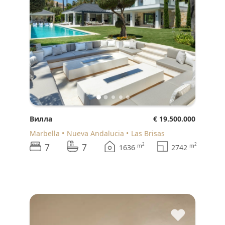
Вилла
€ 19.500.000
Marbella
Nueva Andalucia
Las Brisas
7
7
2
2
m
m
1636
2742
♥