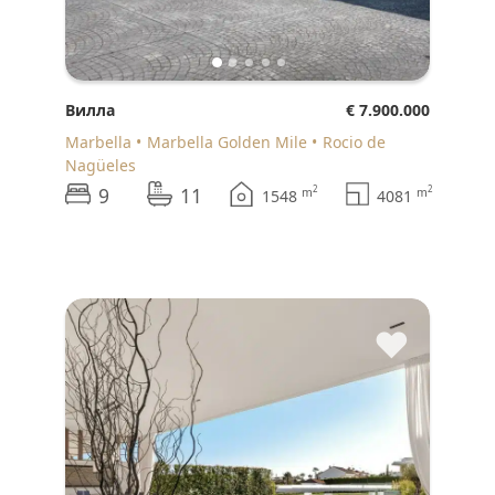
Вилла
€ 7.900.000
Marbella
Marbella Golden Mile
Rocio de
Nagüeles
9
11
2
2
m
m
1548
4081
♥