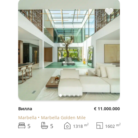
♥
Вилла
€ 11.000.000
Marbella
Marbella Golden Mile
5
5
2
2
m
m
1318
1602