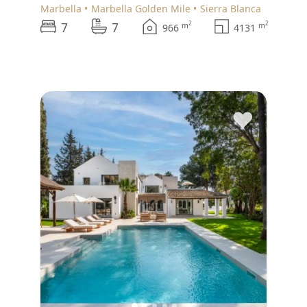
Marbella
Marbella Golden Mile
Sierra Blanca
7
7
2
2
m
m
966
4131
♥