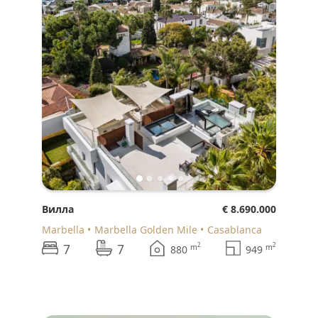
Вилла
€ 8.690.000
Marbella
Marbella Golden Mile
Casablanca
7
7
2
2
m
m
880
949