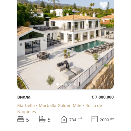
♥
Вилла
€ 7.800.000
Marbella
Marbella Golden Mile
Rocio de
Nagüeles
5
5
2
2
m
m
734
2000