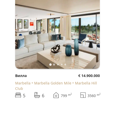
Вилла
€ 14.900.000
Marbella
Marbella Golden Mile
Marbella Hill
Club
5
6
2
2
m
m
799
3560