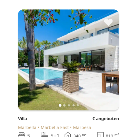
♥
Villa
€ angeboten
Marbella
Marbella East
Marbesa
5
5+1
2
2
m
m
340
810