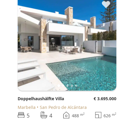
♥
Doppelhaushälfte Villa
€ 3.695.000
Marbella
San Pedro de Alcántara
5
4
2
2
m
m
488
626