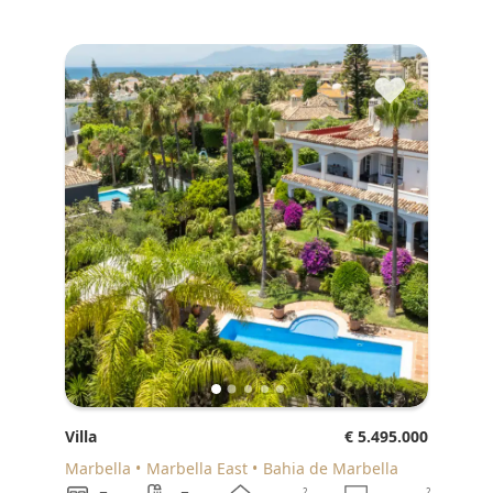
♥
Villa
€ 5.495.000
Marbella
Marbella East
Bahia de Marbella
2
2