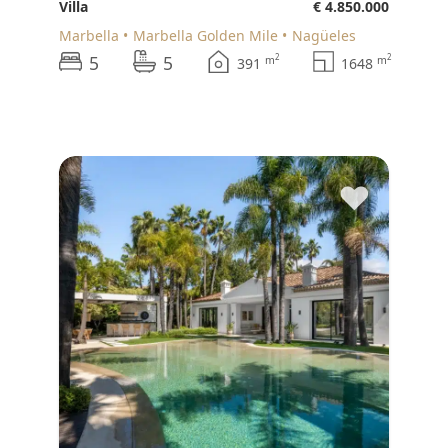
Villa
€ 4.850.000
Marbella
Marbella Golden Mile
Nagüeles
5
5
2
2
m
m
391
1648
♥