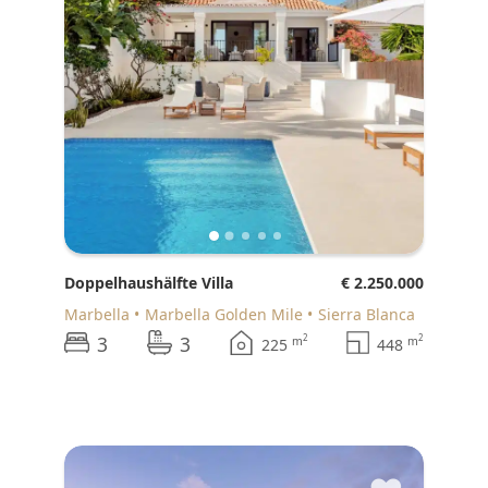
Doppelhaushälfte Villa
€ 2.250.000
Marbella
Marbella Golden Mile
Sierra Blanca
3
3
2
2
m
m
225
448