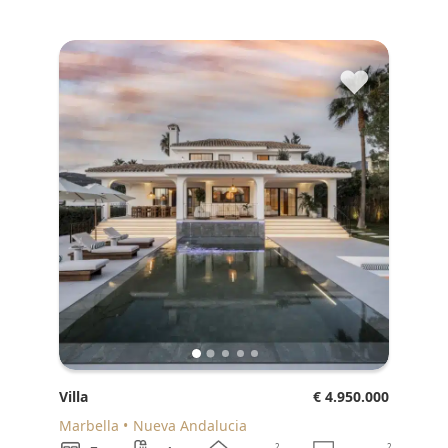
♥
Villa
€ 4.950.000
Marbella
Nueva Andalucia
2
2