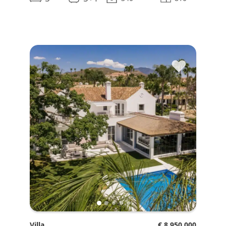
♥
Villa
€ 8.950.000