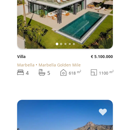
Villa
€ 5.100.000
Marbella
Marbella Golden Mile
4
5
2
2
m
m
618
1100
♥