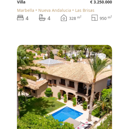
Villa
€ 3.250.000
Marbella
Nueva Andalucia
Las Brisas
4
4
2
2
m
m
328
950
♥