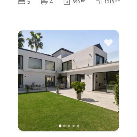
5
4
m
m
390
1013
♥