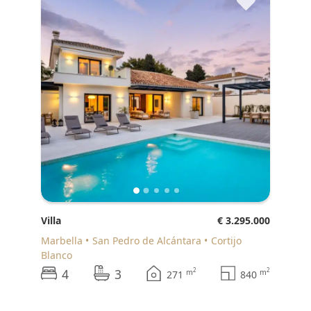
♥
Villa
€ 3.295.000
Marbella
San Pedro de Alcántara
Cortijo
Blanco
4
3
2
2
m
m
271
840