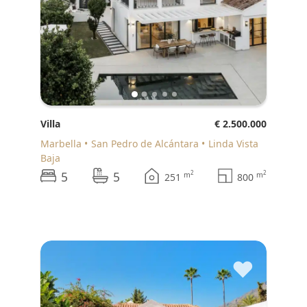
Villa
€ 2.500.000
Marbella
San Pedro de Alcántara
Linda Vista
Baja
5
5
2
2
m
m
251
800
♥