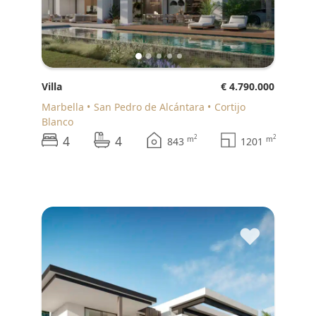
Villa
€ 4.790.000
Marbella
San Pedro de Alcántara
Cortijo
Blanco
4
4
2
2
m
m
843
1201
♥