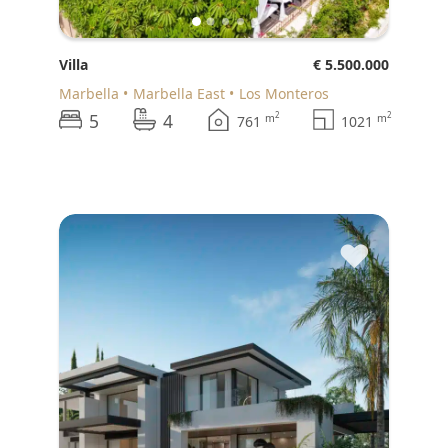
Villa
€ 5.500.000
Marbella
Marbella East
Los Monteros
5
4
2
2
m
m
761
1021
♥