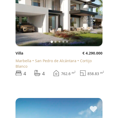
Villa
€ 4.290.000
Marbella
San Pedro de Alcántara
Cortijo
Blanco
4
4
2
2
m
m
762.6
858.83
♥