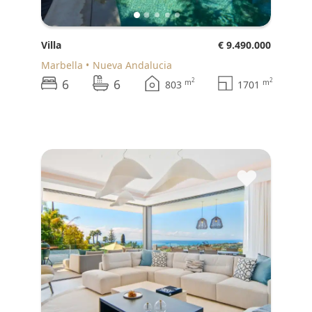
Villa
€ 9.490.000
Marbella
Nueva Andalucia
6
6
2
2
m
m
803
1701
♥