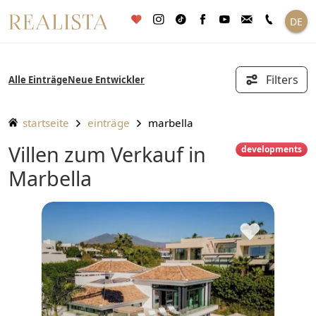
Zum
DE
Inhalt
springen
Filters
Alle Einträge
Neue Entwickler
startseite
einträge
marbella
Villen zum Verkauf in
developments
Marbella
♥