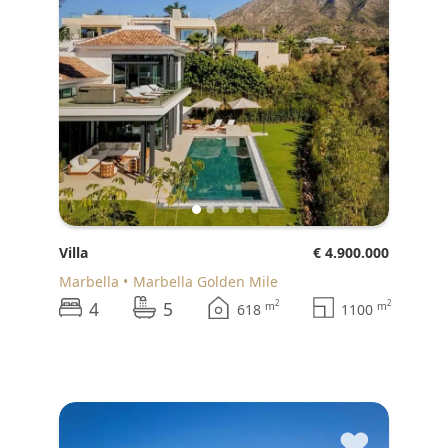
Villa
€ 4.900.000
Marbella
Marbella Golden Mile
4
5
2
2
m
m
618
1100
♥