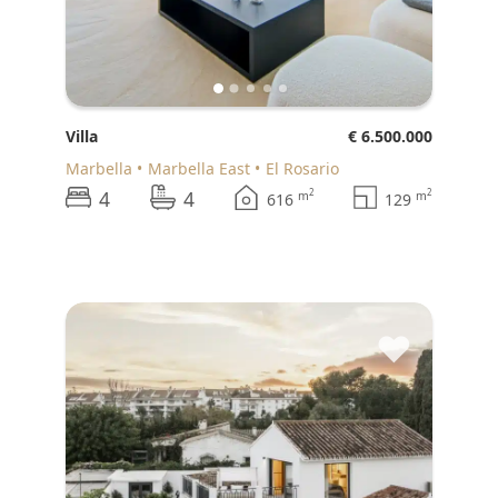
Villa
€ 6.500.000
Marbella
Marbella East
El Rosario
4
4
2
2
m
m
616
129
♥