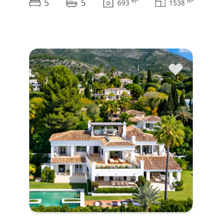
5
5
m
m
693
1538
♥