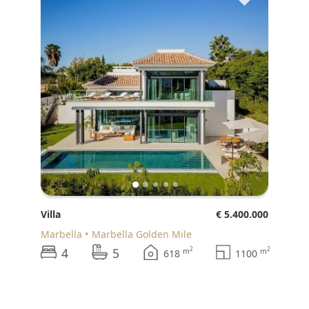
Villa
€ 5.400.000
Marbella
Marbella Golden Mile
4
5
2
2
m
m
618
1100