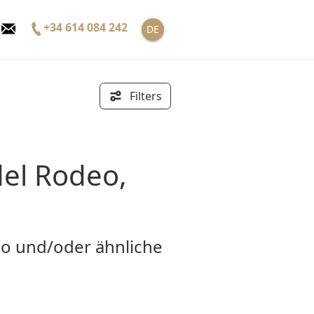
+34 614 084 242
DE
Filters
deo und/oder ähnliche