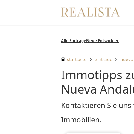
Zum
Inhalt
springen
Alle Einträge
Neue Entwickler
startseite
einträge
nueva
Immotipps zum Verkauf in Terrazas del Rodeo,
Nueva Andalu
Kontaktieren Sie uns 
Immobilien.