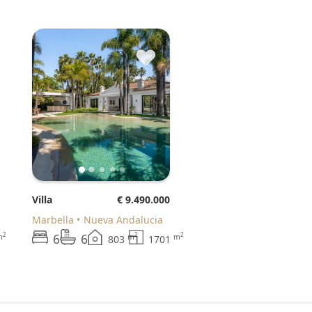
♥
Villa
€ 9.490.000
Marbella
Nueva Andalucia
6
6
2
2
2
m
m
m
803
1701