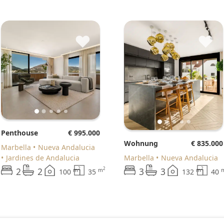
♥
♥
Penthouse
€ 995.000
Wohnung
€ 835.000
Marbella
Nueva Andalucia
Jardines de Andalucia
Marbella
Nueva Andalucia
2
2
3
3
2
2
2
m
m
m
100
35
132
40