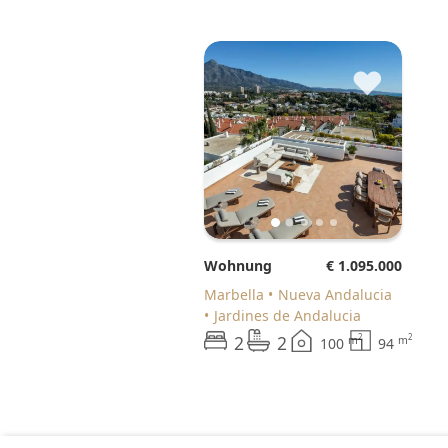
♥
Wohnung
€ 1.095.000
Marbella
Nueva Andalucia
Jardines de Andalucia
2
2
2
2
m
m
100
94