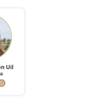
en Uil
60