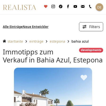
Zum
DE
Inhalt
springen
Filters
Alle Einträge
Neue Entwickler
startseite
einträge
estepona
bahia azul
Immotipps zum
developments
Verkauf in Bahia Azul, Estepona
♥