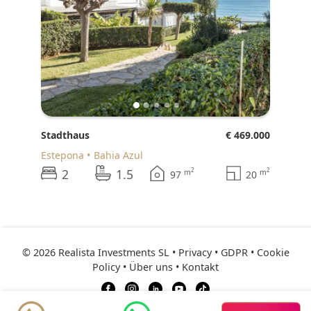
Stadthaus
€ 469.000
Estepona
Bahia Azul
2
1.5
2
2
m
m
97
20
© 2026 Realista Investments SL •
Privacy • GDPR
•
Cookie
Policy
•
Über uns
•
Kontakt
ressourcen
Hervorgehoben