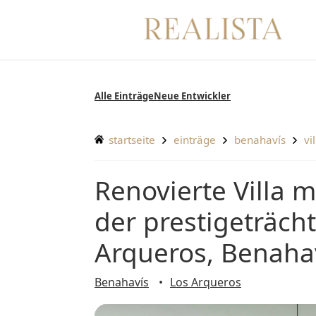
Zum
Inhalt
springen
Alle Einträge
Neue Entwickler
startseite
einträge
benahavís
v
Renovierte Villa mit spektakulärem Ausblick in
der prestigeträc
Arqueros, Benaha
Benahavís
Los Arqueros