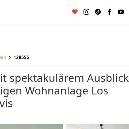
illen
138555
htigen Wohnanlage Los
vis