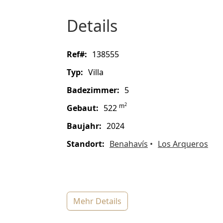
Details
ref#:
138555
Typ:
Villa
Badezimmer:
5
2
m
gebaut:
522
baujahr:
2024
Standort:
Benahavís
Los Arqueros
mehr Details