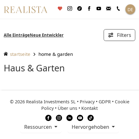
Zum
DE
Inhalt
springen
Filters
Alle Einträge
Neue Entwickler
startseite
home & garden
Haus & Garten
© 2026 Realista Investments SL •
Privacy • GDPR
•
Cookie
Policy
•
Über uns
•
Kontakt
ressourcen
Hervorgehoben